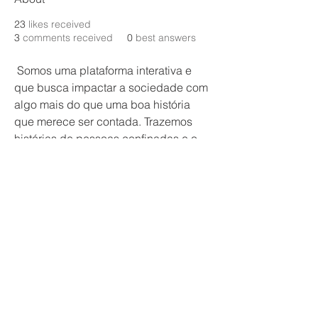
23
likes received
3
comments received
0
best answers
 Somos uma plataforma interativa e 
que busca impactar a sociedade com 
algo mais do que uma boa história 
que merece ser contada. Trazemos 
histórias de pessoas confinadas e o 
impacto que a pandemia  causou e 
ainda causa em suas vidas. Você 
também pode enviar sua história para 
a plataforma, além de fazer parte de 
uma comunidade onde as pessoas  
doam seus serviços e podem acessar 
outras pessoas que estão lá dispostas 
a ajudar